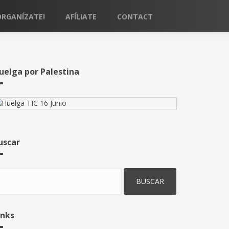
ORGANÍZATE!
AFÍLIATE
CONTACT
uelga por Palestina
uscar
uscar
inks