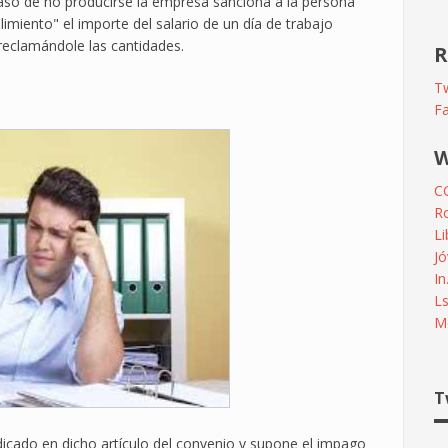
caso de no producirse la empresa sanciona a la persona
miento" el importe del salario de un día de trabajo
 reclamándole las cantidades.
R
Tw
F
W
C
R
L
Jó
In
L
Me
T
ndicado en dicho artículo del convenio y supone el impago