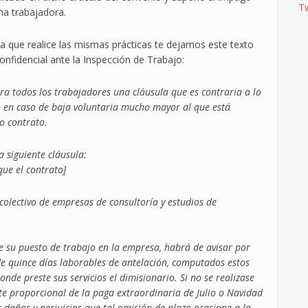
T
na trabajadora.
ra que realice las mismas prácticas te dejamos este texto
onfidencial ante la Inspección de Trabajo:
a todos los trabajadores una cláusula que es contraria a lo
o en caso de baja voluntaria mucho mayor al que está
ho contrato.
 siguiente cláusula:
que el contrato]
colectivo de empresas de consultoría y estudios de
e su puesto de trabajo en la empresa, habrá de avisar por
de quince días laborables de antelación, computados estos
nde preste sus servicios el dimisionario. Si no se realizase
te proporcional de la paga extraordinaria de Julio o Navidad
 daños y perjuicios que tal omisión de plazo ocasione a la