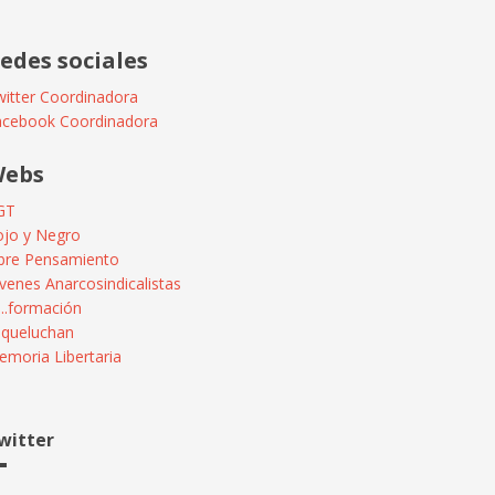
edes sociales
itter Coordinadora
acebook Coordinadora
ebs
GT
ojo y Negro
ibre Pensamiento
venes Anarcosindicalistas
...formación
squeluchan
moria Libertaria
witter