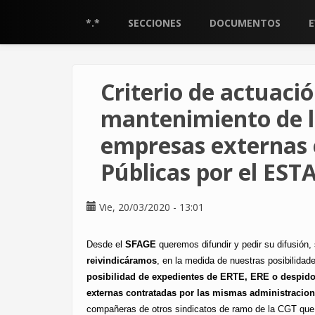
Pasar
al
*.*
SECCIONES
DOCUMENTOS
contenido
principal
Criterio de actuació
mantenimiento de l
empresas externas 
Públicas por el E
Vie, 20/03/2020 - 13:01
Desde el
SFAGE
queremos difundir y pedir su difusión,
reivindicáramos
, en la medida de nuestras posibilidad
posibilidad de expedientes de ERTE, ERE o despidos
externas contratadas por las mismas administracio
compañeras de otros sindicatos de ramo de la CGT que t