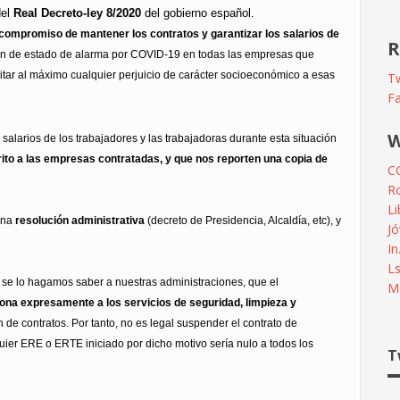
del
Real Decreto-ley 8/2020
del gobierno español.
el compromiso de mantener los contratos y garantizar los salarios de
R
ión de estado de alarma por COVID-19 en todas las empresas que
evitar al máximo cualquier perjuicio de carácter socioeconómico a esas
Tw
F
W
salarios de los trabajadores y las trabajadoras durante esta situación
ito a las empresas contratadas, y que nos reporten una copia de
C
R
L
 una
resolución administrativa
(decreto de Presidencia, Alcaldía, etc), y
Jó
In
L
 se lo hagamos saber a nuestras administraciones, que el
Me
iona
expresamente a los servicios de seguridad, limpieza y
 de contratos. Por tanto, no es legal suspender el contrato de
ier ERE o ERTE iniciado por dicho motivo sería nulo a todos los
T