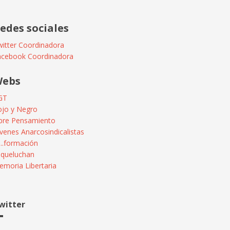
edes sociales
itter Coordinadora
acebook Coordinadora
ebs
GT
ojo y Negro
ibre Pensamiento
venes Anarcosindicalistas
...formación
squeluchan
moria Libertaria
witter