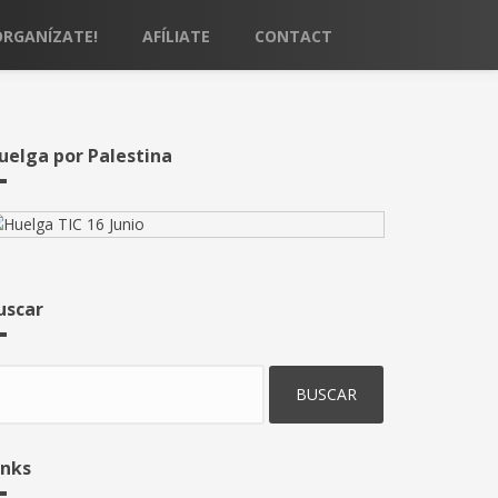
ORGANÍZATE!
AFÍLIATE
CONTACT
uelga por Palestina
uscar
uscar
inks