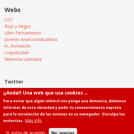
Webs
CGT
Rojo y Negro
Libre Pensamiento
Jóvenes Anarcosindicalistas
In...formación
Lsqueluchan
Memoria Libertaria
Twitter
¡¡Anda!! Una web que usa cookies ...
Tweets by @Informatica_CGT
Para evitar que algún imbécil nos ponga una denuncia, debemos
informar de esta obviedad y pedir tu consentimiento expreso
para la instalación de las mismas en su navegador. Disculpa las
Más info
molestias.
Powered by
Drupal
Contacto
Sí, estoy de acuerdo
No, gracias