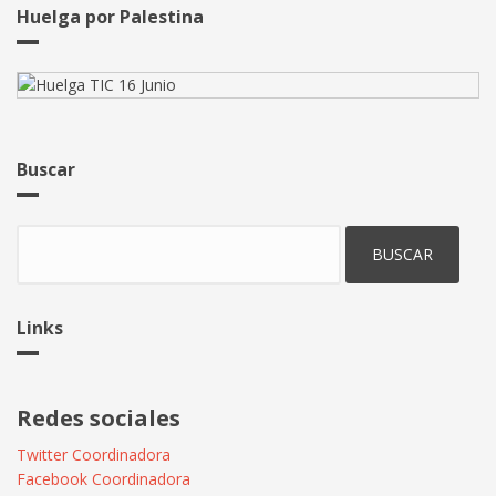
la
Huelga por Palestina
mas
votada
en
las
elecciones
para
Buscar
el
Comité
de
Buscar
Empresa
de
Madrid
Links
Redes sociales
Twitter Coordinadora
Facebook Coordinadora