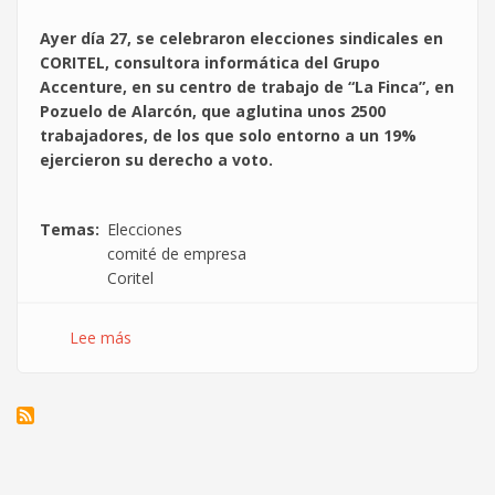
Ayer día 27, se celebraron elecciones sindicales en
CORITEL, consultora informática del Grupo
Accenture, en su centro de trabajo de “La Finca”, en
Pozuelo de Alarcón, que aglutina unos 2500
trabajadores, de los que solo entorno a un 19%
ejercieron su derecho a voto.
Temas
Elecciones
comité de empresa
Coritel
Lee más
sobre
La
lista
de
CGT
en
Coritel