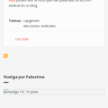
Aquí
podéis leer la nota que han publicado la sección
sindical en su blog.
Temas
capgemini
elecciones sindicales
Lee más
sobre
Seis
delegados
en
CapGemini
de
Madrid
Huelga por Palestina