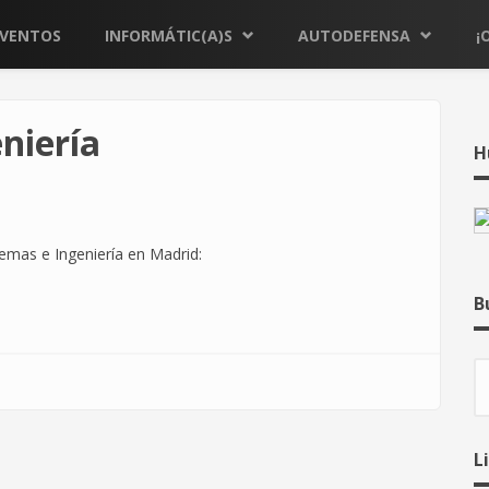
EVENTOS
INFORMÁTIC(A)S
AUTODEFENSA
¡
niería
H
emas e Ingeniería en Madrid:
B
B
L