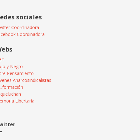
edes sociales
itter Coordinadora
acebook Coordinadora
ebs
GT
ojo y Negro
ibre Pensamiento
venes Anarcosindicalistas
...formación
squeluchan
moria Libertaria
witter