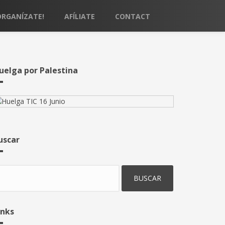
ORGANÍZATE!
AFÍLIATE
CONTACT
uelga por Palestina
uscar
uscar
inks